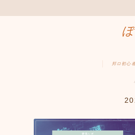
ぽ
邦ロ初心
2