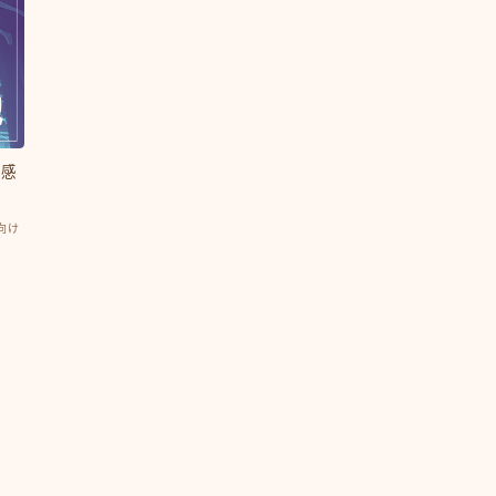
た感
向け